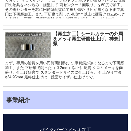
でおく。 そしてインナーチューブのトップボルトが嵌る 内ネジに研磨
用の治具をネジ込み、旋盤にて 両センター「面取り」を60度で加工。
その両センターを芯に円筒研削盤にて擦り傷や サビが無くなるまで真
円に下研磨加工、また 下研磨で削った-0.3mm以上に硬質クロムめっき
を肉盛り、再度、円筒研削盤で仕上げ研磨を行う。仕上がり寸法
φ36.97〜95mm. 最終仕上げは鏡面サイザル仕上げまで。
【再生加工】シールカラーの外周
バイクパーツメッキ加工履歴
をメッキ再生研磨仕上げ。神奈川
県
まず、専用の治具を用い円筒研削盤にて 摩耗痕が無くなるまで下研磨
加工、また 下研磨で削った（-0.2mm）以上に硬質 クロムメッキを肉
盛り、仕上げ研磨で スタンダードサイズに仕上げる。 仕上がり寸法
φ34.95mm 最終仕上げは、鏡面サイザル仕上げまで。
事業紹介
バイクパーツメッキ加工