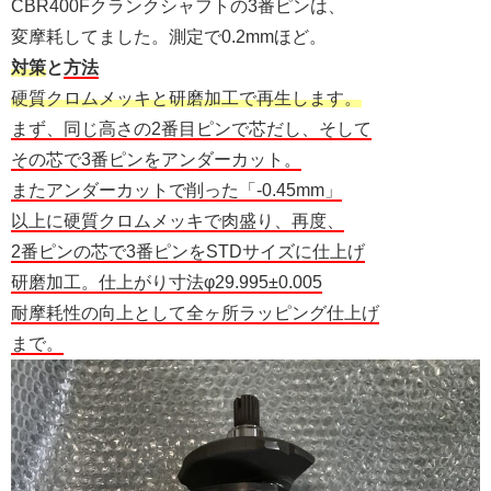
CBR400Fクランクシャフトの3番ピンは、
変摩耗してました。測定で0.2mmほど。
対策
と
方法
硬質クロムメッキと研磨加工で再生します。
まず、同じ高さの2番目ピンで芯だし、そして
その芯で3番ピンをアンダーカット。
またアンダーカットで削った「-0.45mm」
以上に硬質クロムメッキで肉盛り、再度、
2番ピンの芯で3番ピンをSTDサイズに仕上げ
研磨加工。仕上がり寸法φ29.995±0.005
耐摩耗性の向上として全ヶ所ラッピング仕上げ
まで。