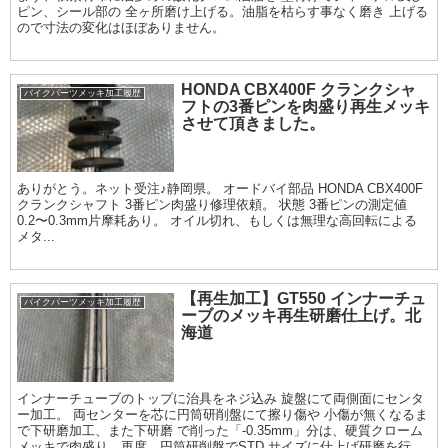
ピン、シール部の 全ヶ所磨け上げる。油脂を枯らす事なく磨き 上げる
ので寸法の変化はほぼありません。
HONDA CBX400F クランクシャ
バイクパーツメッキ加工履歴
フトの3番ピンを肉盛り再生メッキ
させて頂きました。
ありがとう。ネット受注♪静岡県。 オードバイ部品 HONDA CBX400F
クランクシャフト 3番ピン肉盛り修理依頼。 状態 3番ピンの測定値
0.2〜0.3mm片摩耗あり。 オイル切れ、もしくは無理な高回転による
メタ...
【再生加工】GT550 インナーチュ
バイクパーツメッキ加工履歴
ーブのメッキ再生研磨仕上げ。北
海道
インナーチューブのトップに治具をネジ込み 旋盤にて両側面にセンタ
ー加工。 両センターを芯に円筒研削盤にて擦り傷や 小傷が無くなるま
で下研磨加工、また下研磨 で削った「-0.35mm」分は、硬質クローム
メッキで肉盛り、再度、円筒研削盤でSTD サイズに仕上げ研磨を行