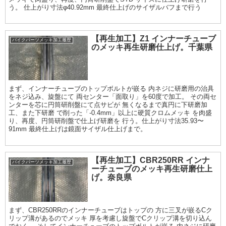
う。 仕上がり寸法φ40.92mm 最終仕上げのサイザルバフまで行う
【再生加工】Z1 インナーチューブ
バイクパーツメッキ加工履歴
のメッキ再生研磨仕上げ。千葉県
まず、インナーチューブのトップボルトが嵌る 内ネジに研磨用の治具
をネジ込み、旋盤にて 両センター「面取り」を60度で加工。 その両セ
ンターを芯に円筒研削盤にて点サビが 無くなるまで真円に下研磨加
工、また下研磨 で削った「-0.4mm」以上に硬質クロムメッキ を肉盛
り、再度、円筒研削盤で仕上げ研磨を 行う。仕上がり寸法35.93〜
91mm 最終仕上げは鏡面サイザル仕上げまで。
【再生加工】CBR250RR インナ
バイクパーツメッキ加工履歴
ーチューブのメッキ再生研磨仕上
げ。奈良県
まず、CBR250RRのインナーチューブはトップの 方に三叉が嵌るCク
リップ溝があるのでメッキ 厚を考慮し旋盤でCクリップ溝を切り込ん