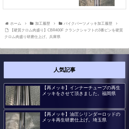
ホーム
加工履歴
バイクパーツメッキ加工履歴
【硬質クロム肉盛り】CBR400F クランクシャフトの3番ピンを硬質
クロム肉盛り研磨仕上げ。兵庫県
人気記事
【再メッキ】インナーチューブの再生
メッキをさせて頂きました。福岡県
【再メッキ】油圧シリンダーロッドの
メッキ再生研磨仕上げ。埼玉県