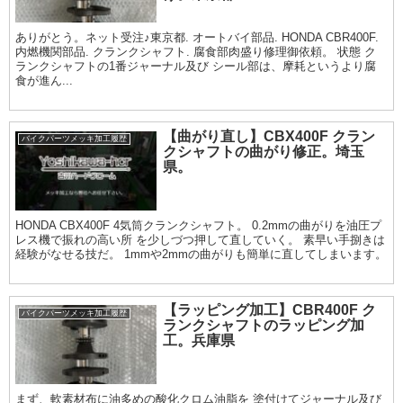
ありがとう。ネット受注♪東京都. オートバイ部品. HONDA CBR400F.
内燃機関部品. クランクシャフト. 腐食部肉盛り修理御依頼。 状態 ク
ランクシャフトの1番ジャーナル及び シール部は、摩耗というより腐
食が進ん...
【曲がり直し】CBX400F クラン
バイクパーツメッキ加工履歴
クシャフトの曲がり修正。埼玉
県。
HONDA CBX400F 4気筒クランクシャフト。 0.2mmの曲がりを油圧プ
レス機で振れの高い所 を少しづつ押して直していく。 素早い手捌きは
経験がなせる技だ。 1mmや2mmの曲がりも簡単に直してしまいます。
【ラッピング加工】CBR400F ク
バイクパーツメッキ加工履歴
ランクシャフトのラッピング加
工。兵庫県
まず、軟素材布に油多めの酸化クロム油脂を 塗付けてジャーナル及び