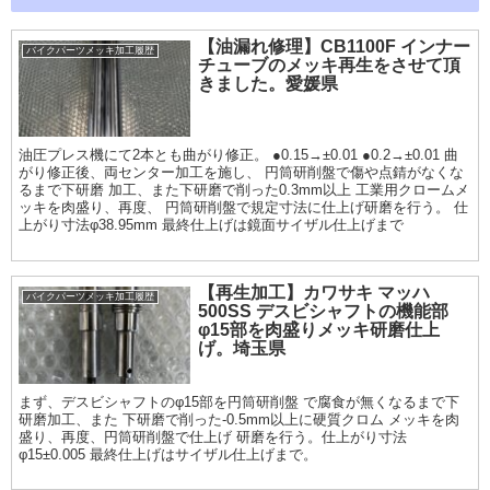
【油漏れ修理】CB1100F インナー
バイクパーツメッキ加工履歴
チューブのメッキ再生をさせて頂
きました。愛媛県
油圧プレス機にて2本とも曲がり修正。 ●0.15→±0.01 ●0.2→±0.01 曲
がり修正後、両センター加工を施し、 円筒研削盤で傷や点錆がなくな
るまで下研磨 加工、また下研磨で削った0.3mm以上 工業用クロームメ
ッキを肉盛り、再度、 円筒研削盤で規定寸法に仕上げ研磨を行う。 仕
上がり寸法φ38.95mm 最終仕上げは鏡面サイザル仕上げまで
【再生加工】カワサキ マッハ
バイクパーツメッキ加工履歴
500SS デスビシャフトの機能部
φ15部を肉盛りメッキ研磨仕上
げ。埼玉県
まず、デスビシャフトのφ15部を円筒研削盤 で腐食が無くなるまで下
研磨加工、また 下研磨で削った-0.5mm以上に硬質クロム メッキを肉
盛り、再度、円筒研削盤で仕上げ 研磨を行う。仕上がり寸法
φ15±0.005 最終仕上げはサイザル仕上げまで。