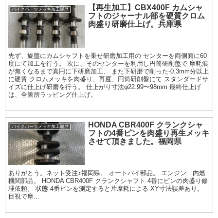
【再生加工】CBX400F カムシャ
バイクパーツメッキ加工履歴
フトのジャーナル部を硬質クロム
肉盛り研磨仕上げ。兵庫県
先ず、旋盤にカムシャフトを乗せ研磨加工用の センターを両側面に60
度にて加工を行う。 次に、そのセンターを利用し円筒研削盤で 摩耗痕
が無くなるまで真円に下研磨加工、 また下研磨で削った-0.3mm分以上
に硬質 クロムメッキを肉盛り、再度、円筒研削盤にて スタンダードサ
イズに仕上げ研磨を行う。 仕上がり寸法φ22.99〜98mm 最終仕上げ
は、全箇所ラッピング仕上げ。
HONDA CBR400F クランクシャ
バイクパーツメッキ加工履歴
フトの4番ピンを肉盛り再生メッキ
させて頂きました。福岡県
ありがとう。ネット受注♪福岡県。 オートバイ部品。 エンジン 内燃
機関部品。 HONDA CBR400F クランクシャフト 4番にピンの肉盛り修
理依頼。 状態 4番ピンを測定すると片摩耗による XY寸法誤差あり。
目視で摩...