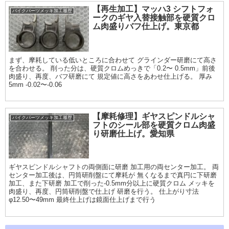
【再生加工】マッハ3 シフトフォ
バイクパーツメッキ加工履歴
ークのギヤ入替接触部を硬質クロ
ム肉盛りバフ仕上げ。東京都
まず、摩耗している低いところに合わせて グラインダー研磨にて高さ
を合わせる。 削った分は、硬質クロムめっきで「0.2〜 0.5mm」前後
肉盛り、再度、バフ研磨にて 規定値に高さをあわせ仕上げる。 厚み
5mm -0.02〜-0.06
【摩耗修理】ギヤスピンドルシャ
バイクパーツメッキ加工履歴
フトのシール部を硬質クロム肉盛
り研磨仕上げ。愛知県
ギヤスピンドルシャフトの両側面に研磨 加工用の両センター加工。 両
センター加工後は、円筒研削盤にて摩耗が 無くなるまで真円に下研磨
加工、また下研磨 加工で削った-0.5mm分以上に硬質クロム メッキを
肉盛り、再度、円筒研削盤で仕上げ 研磨を行う。 仕上がり寸法
φ12.50〜49mm 最終仕上げは鏡面仕上げまで行う