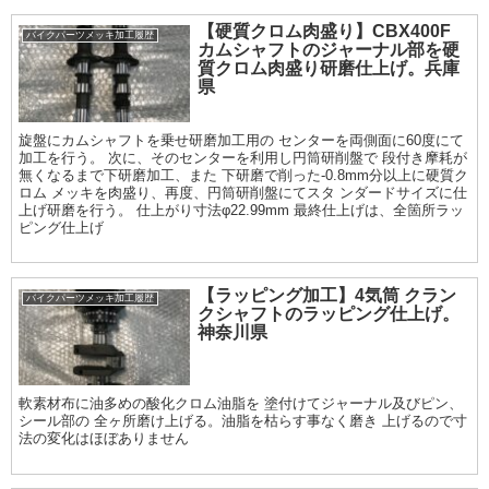
【硬質クロム肉盛り】CBX400F
バイクパーツメッキ加工履歴
カムシャフトのジャーナル部を硬
質クロム肉盛り研磨仕上げ。兵庫
県
旋盤にカムシャフトを乗せ研磨加工用の センターを両側面に60度にて
加工を行う。 次に、そのセンターを利用し円筒研削盤で 段付き摩耗が
無くなるまで下研磨加工、また 下研磨で削った-0.8mm分以上に硬質ク
ロム メッキを肉盛り、再度、円筒研削盤にてスタ ンダードサイズに仕
上げ研磨を行う。 仕上がり寸法φ22.99mm 最終仕上げは、全箇所ラッ
ピング仕上げ
【ラッピング加工】4気筒 クラン
バイクパーツメッキ加工履歴
クシャフトのラッピング仕上げ。
神奈川県
軟素材布に油多めの酸化クロム油脂を 塗付けてジャーナル及びピン、
シール部の 全ヶ所磨け上げる。油脂を枯らす事なく磨き 上げるので寸
法の変化はほぼありません