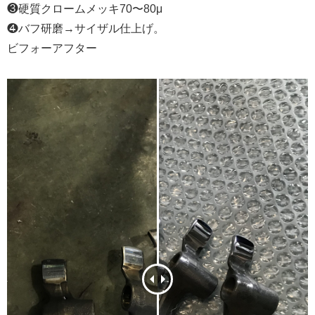
❸硬質クロームメッキ70〜80μ
❹バフ研磨→サイザル仕上げ。
ビフォーアフター