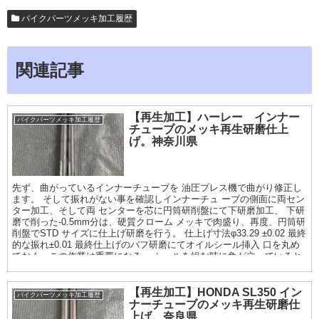
バイクパーツメッキ加工履歴
関連記事
【再生加工】ハーレー インナー
バイクパーツメッキ加工履歴
チューブのメッキ再生研磨仕上
げ。神奈川県
先ず、曲がっているインナーチューブを 油圧プレス機で曲がり修正し
ます。 そして振れがない事を確認しインナーチュ ーブの側面に両セン
ター加工、そして両 センターを芯に円筒研削盤にて下研磨加工、 下研
磨で削った-0.5mm分は、硬質クローム メッキで肉盛り、再度、円筒研
削盤でSTD サイズに仕上げ研磨を行う。 仕上げ寸法φ33.29 ±0.02 最終
的な振れ±0.01 最終仕上げのバフ研磨にてオイルシール挿入 口を丸め
ておく。この作業は重要になる。 シールを組む時に角が立っていると
シール が痛むので。
【再生加工】HONDA SL350 イン
バイクパーツメッキ加工履歴
ナーチューブのメッキ再生研磨仕
上げ。奈良県