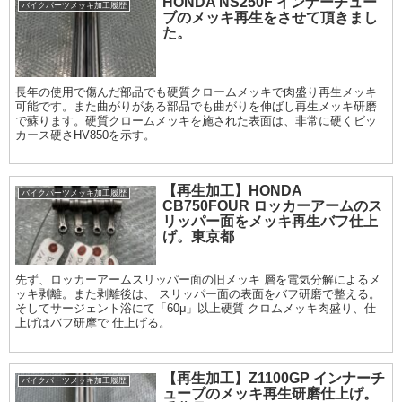
HONDA NS250F インナーチュー
バイクパーツメッキ加工履歴
ブのメッキ再生をさせて頂きまし
た。
長年の使用で傷んだ部品でも硬質クロームメッキで肉盛り再生メッキ
可能です。また曲がりがある部品でも曲がりを伸ばし再生メッキ研磨
で蘇ります。硬質クロームメッキを施された表面は、非常に硬くビッ
カース硬さHV850を示す。
【再生加工】HONDA
バイクパーツメッキ加工履歴
CB750FOUR ロッカーアームのス
リッパー面をメッキ再生バフ仕上
げ。東京都
先ず、ロッカーアームスリッパー面の旧メッキ 層を電気分解によるメ
ッキ剥離。また剥離後は、 スリッパー面の表面をバフ研磨で整える。
そしてサージェント浴にて「60μ」以上硬質 クロムメッキ肉盛り、仕
上げはバフ研摩で 仕上げる。
【再生加工】Z1100GP インナーチ
バイクパーツメッキ加工履歴
ューブのメッキ再生研磨仕上げ。