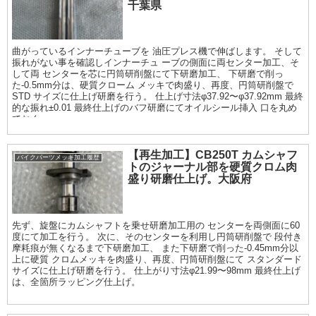
千葉県
曲がっているインナーチューブを 油圧プレス機で伸ばします。 そして
振れがない事を確認しインナーチュ ーブの側面に両センター加工、そ
して両 センターを芯に円筒研削盤にて下研磨加工、 下研磨で削っ
た-0.5mm分は、硬質クローム メッキで肉盛り、再度、円筒研削盤で
STD サイズに仕上げ研磨を行う。 仕上げ寸法φ37.92〜φ37.92mm 最終
的な振れ±0.01 最終仕上げのバフ研磨にてオイルシール挿入 口を丸め
ておく
【再生加工】CB250T カムシャフ
バイクパーツメッキ加工履歴
トのジャーナル部を硬質クロム肉
盛り研磨仕上げ。大阪府
先ず、旋盤にカムシャフトを乗せ研磨加工用の センターを両側面に60
度にて加工を行う。 次に、そのセンターを利用し円筒研削盤で 段付き
摩耗痕が無くなるまで下研磨加工、 また下研磨で削った-0.45mm分以
上に硬質 クロムメッキを肉盛り、再度、円筒研削盤にて スタンダード
サイズに仕上げ研磨を行う。 仕上がり寸法φ21.99〜98mm 最終仕上げ
は、全箇所ラッピング仕上げ。