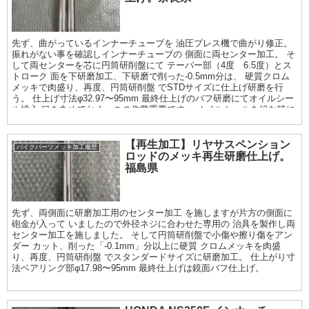
先ず、曲がっているインナーチューブを 油圧プレス機で曲がり修正。
振れがない事を確認しインナーチューブの 側面に両センター加工。 そ
して両センターを芯に円筒研削盤にて テーパー部（4度 6.5度）とス
トローク 面を下研磨加工、下研磨で削った-0.5mm分は、 硬質クロム
メッキで肉盛り、再度、円筒研削盤 でSTDサイズに仕上げ研磨を行
う。 仕上げ寸法φ32.97〜95mm 最終仕上げのバフ研磨にてオイルシー
ル挿入 口を丸めておく。この作業重要です。 オイルシールを組む時に
角が立っていると シールが痛むので。
【再生加工】リヤサスペンション
バイクパーツメッキ加工履歴
ロッドのメッキ再生研磨仕上げ。
福島県
先ず、両側面に研磨加工用のセンター加工 を施しますが片方の側面に
砲金が入って いましたので外径ネジに合わせた専用の 治具を製作し両
センター加工を施しました。 そして円筒研削盤で小傷や擦り傷をアン
ダー カット、削った「-0.1mm」分以上に硬質 クロムメッキを肉盛
り、再度、円筒研削盤 でスタンダードサイズに研磨加工。 仕上がり寸
法ベアリング部φ17.98〜95mm 最終仕上げは鏡面バフ仕上げ。