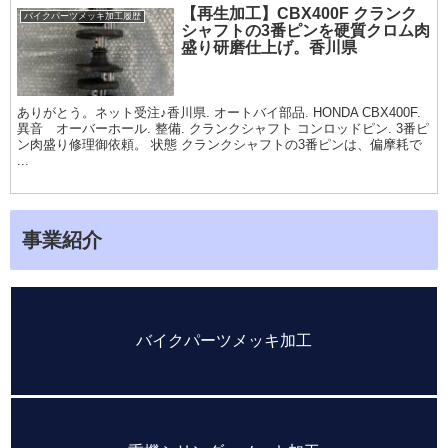
【再生加工】CBX400F クランク
バイクパーツメッキ加工履歴
シャフトの3番ピンを硬質クロム肉
盛り研磨仕上げ。香川県
ありがとう。ネット受注♪香川県. オートバイ部品. HONDA CBX400F.
異音 オーバーホール. 整備. クランクシャフト コンロッドピン. 3番ピ
ン肉盛り修理御依頼。 状態 クランクシャフトの3番ピンは、偏摩耗で
...
事業紹介
バイクパーツメッキ加工