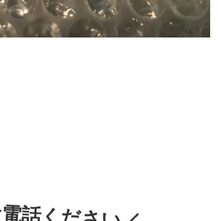
。
お電話ください／