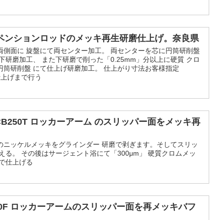
ペンションロッドのメッキ再生研磨仕上げ。奈良県
両側面に 旋盤にて両センター加工。 両センターを芯に円筒研削盤
下研磨加工、 また下研磨で削った「0.25mm」分以上に硬質 クロ
円筒研削盤 にて仕上げ研磨加工。 仕上がり寸法お客様指定
面仕上げまで行う
CB250T ロッカーアーム のスリッパー面をメッキ再
のニッケルメッキをグラインダー 研磨で剥ぎます。そしてスリッ
える。 その後はサージェント浴にて「300μm」 硬質クロムメッ
磨で仕上げる
00F ロッカーアームのスリッパー面を再メッキバフ