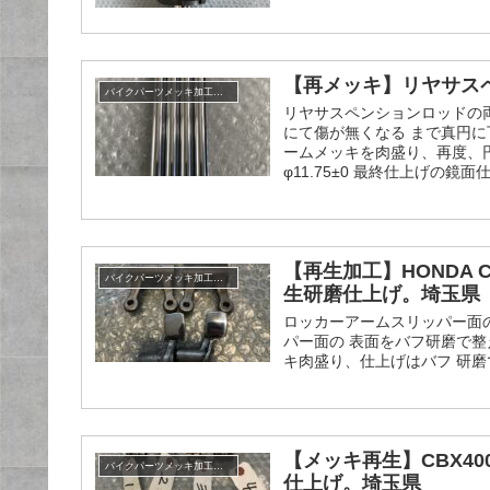
【再メッキ】リヤサス
バイクパーツメッキ加工履歴
リヤサスペンションロッドの
にて傷が無くなる まで真円に
ームメッキを肉盛り、再度、
φ11.75±0 最終仕上げの鏡
【再生加工】HONDA 
バイクパーツメッキ加工履歴
生研磨仕上げ。埼玉県
ロッカーアームスリッパー面
パー面の 表面をバフ研磨で整
キ肉盛り、仕上げはバフ 研
【メッキ再生】CBX4
バイクパーツメッキ加工履歴
仕上げ。埼玉県