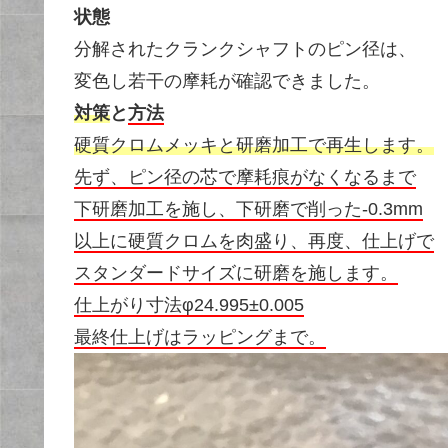
状態
分解されたクランクシャフトのピン径は、
変色し若干の摩耗が確認できました。
対策
と
方法
硬質クロムメッキと研磨加工で再生します。
先ず、ピン径の芯で摩耗痕がなくなるまで
下研磨加工を施し、下研磨で削った-0.3mm
以上に硬質クロムを肉盛り、再度、仕上げで
スタンダードサイズに研磨を施します。
仕上がり寸法φ24.995±0.005
最終仕上げはラッピングまで。