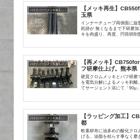
【メッキ再生】CB55
バイクパーツメッキ加工履歴
玉県
インナーチューブ両側面に旋
耗跡が 無くなるまで下研磨加
キを肉盛り、再度、円筒研削盤 
【再メッキ】CB750f
バイクパーツメッキ加工履歴
フ研摩仕上げ。熊本県
硬質クロムメッキとバフ研磨
を電気分解によるメッキ剥離
てサージェント浴にて「90
【ラッピング加工】CB
バイクパーツメッキ加工履歴
都
軟素材布に油多めの酸化クロ
げる。油脂を枯らす事なく磨