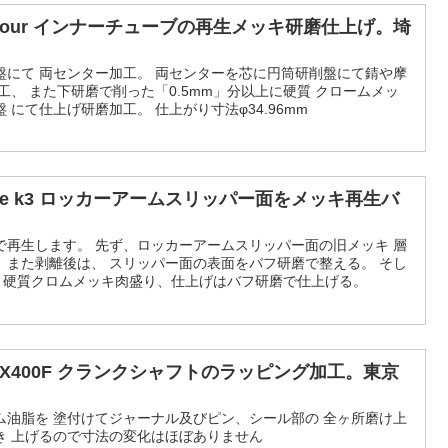
0four インナーチューブの再生メッキ研磨仕上げ。埼
盤にて 両センター加工。 両センターを芯に円筒研削盤にて錆や摩
工、 また下研磨で削った「0.5mm」分以上に硬質 クロームメッ
にて仕上げ研磨加工。 仕上がり寸法φ34.96mm
ore k3 ロッカーアームスリッパー面をメッキ再生バ
で再生します。 先ず、ロッカーアームスリッパー面の旧メッキ 層
。また剥離後は、 スリッパー面の表面をバフ研磨で整える。 そし
μ」硬質クロムメッキ肉盛り、仕上げはバフ研磨で仕上げる。
X400F クランクシャフトのラッピング加工。東京
ム油脂を 塗付けてジャーナル及びピン、シール部の 全ヶ所磨け上
き 上げるので寸法の変化はほぼありません