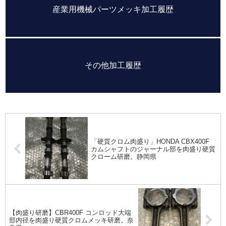
産業用機械パーツメッキ加工履歴
その他加工履歴
「硬質クロム肉盛り」HONDA CBX400F
カムシャフトのジャーナル部を肉盛り硬質
クローム研磨。静岡県
【肉盛り研磨】CBR400F コンロッド大端
部内径を肉盛り硬質クロムメッキ研磨。奈