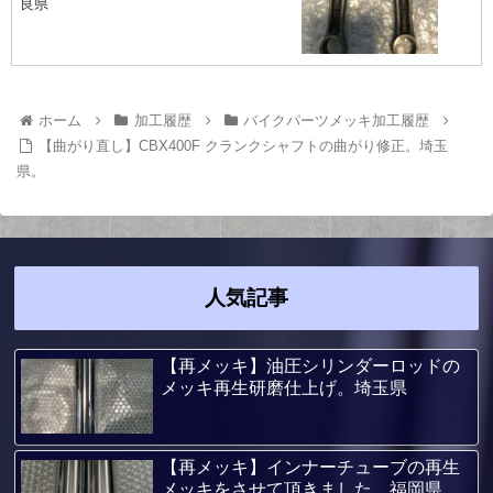
良県
ホーム
加工履歴
バイクパーツメッキ加工履歴
【曲がり直し】CBX400F クランクシャフトの曲がり修正。埼玉
県。
人気記事
【再メッキ】油圧シリンダーロッドの
メッキ再生研磨仕上げ。埼玉県
【再メッキ】インナーチューブの再生
メッキをさせて頂きました。福岡県