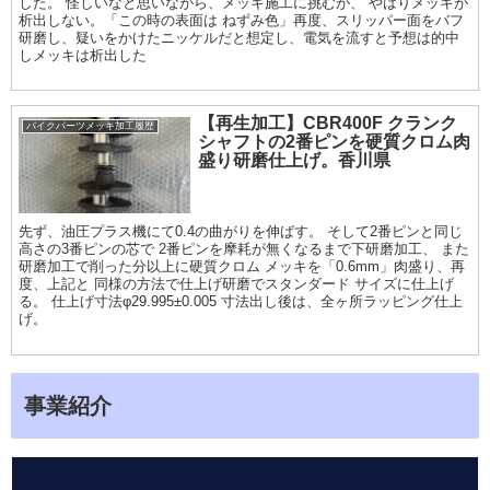
した。 怪しいなと思いながら、メッキ施工に挑むが、 やはりメッキが
析出しない。「この時の表面は ねずみ色」再度、スリッパー面をバフ
研磨し、疑いをかけたニッケルだと想定し、電気を流すと予想は的中
しメッキは析出した
【再生加工】CBR400F クランク
バイクパーツメッキ加工履歴
シャフトの2番ピンを硬質クロム肉
盛り研磨仕上げ。香川県
先ず、油圧プラス機にて0.4の曲がりを伸ばす。 そして2番ピンと同じ
高さの3番ピンの芯で 2番ピンを摩耗が無くなるまで下研磨加工、 また
研磨加工で削った分以上に硬質クロム メッキを「0.6mm」肉盛り、再
度、上記と 同様の方法で仕上げ研磨でスタンダード サイズに仕上げ
る。 仕上げ寸法φ29.995±0.005 寸法出し後は、全ヶ所ラッピング仕上
げ。
事業紹介