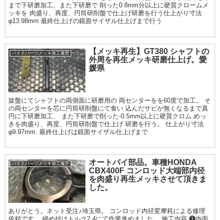
まで下研磨加工、また下研磨で 削った0.8mm分以上に硬質クロームメ
ッキを 肉盛り、再度、円筒研削盤で仕上げ研磨を行う仕上がり寸法
φ13.98mm 最終仕上げの鏡面サイザル仕上げまで行う
【メッキ再生】GT380 シャフトの
バイクパーツメッキ加工履歴
外周を再生メッキ研磨仕上げ。愛
媛県
旋盤にてシャフトの両側面に研磨用の 両センターをを60度で加工。 そ
の両センターを芯に円筒研削盤にて食い 込んだサビが無くなるまで真
円に下研磨加工、 また下研磨で削った-0.5mm以上に硬質クロム めっ
きを肉盛り、再度、円筒研削盤で仕上げ 研磨を行う。 仕上がり寸法
φ9.97mm. 最終仕上げは鏡面サイザル仕上げまで
オートバイ部品。車種HONDA
バイクパーツメッキ加工履歴
CBX400F コンロッド大端部内径
を肉盛り再生メッキさせて頂きま
した。
ありがとう。ネット受注♪埼玉県。 コンロッド内径変摩耗による修理
依頼です。 締め付けトルク2.4にて作業進めました。 施工内容 ❶内面