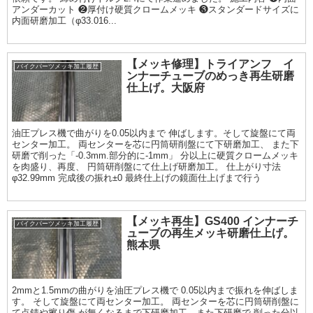
アンダーカット ❷厚付け硬質クロームメッキ ❸スタンダードサイズに
内面研磨加工（φ33.016...
【メッキ修理】トライアンフ イ
バイクパーツメッキ加工履歴
ンナーチューブのめっき再生研磨
仕上げ。大阪府
油圧プレス機で曲がりを0.05以内まで 伸ばします。そして旋盤にて両
センター加工。 両センターを芯に円筒研削盤にて下研磨加工、 また下
研磨で削った「-0.3mm.部分的に-1mm」 分以上に硬質クロームメッキ
を肉盛り、再度、 円筒研削盤にて仕上げ研磨加工。 仕上がり寸法
φ32.99mm 完成後の振れ±0 最終仕上げの鏡面仕上げまで行う
【メッキ再生】GS400 インナーチ
バイクパーツメッキ加工履歴
ューブの再生メッキ研磨仕上げ。
熊本県
2mmと1.5mmの曲がりを油圧プレス機で 0.05以内まで振れを伸ばしま
す。 そして旋盤にて両センター加工。 両センターを芯に円筒研削盤に
て点錆や擦り傷 が無くなるまで下研磨加工、また下研磨で 削った分以