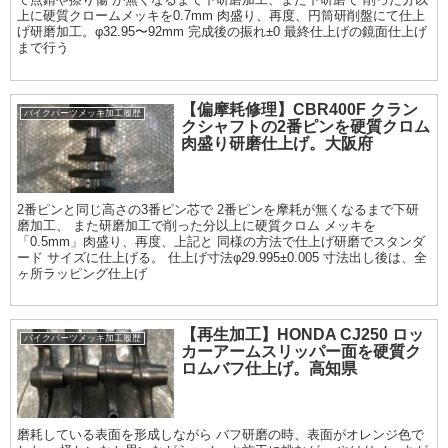
上に硬質クロームメッキを0.7mm 肉盛り、再度、円筒研削盤にて仕上
げ研磨加工。φ32.95〜92mm 完成後の振れ±0 最終仕上げの鏡面仕上げ
まで行う
【偏摩耗修理】CBR400F クラン
バイクパーツメッキ加工履歴
クシャフトの2番ピンを硬質クロム
肉盛り研磨仕上げ。大阪府
2番ピンと同じ高さの3番ピン芯で 2番ピンを摩耗が無くなるまで下研
磨加工、 また研磨加工で削った分以上に硬質クロム メッキを
「0.5mm」肉盛り、再度、上記と 同様の方法で仕上げ研磨でスタンダ
ード サイズに仕上げる。 仕上げ寸法φ29.995±0.005 寸法出し後は、全
ヶ所ラッピング仕上げ
【再生加工】HONDA CJ250 ロッ
バイクパーツメッキ加工履歴
カーアームスリッパー面を硬質ク
ロムバフ仕上げ。高知県
磨耗している表面を形成しながら バフ研磨の時、表面がオレンジ色で