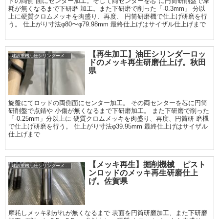
ドの両側 面にセンター加工。そして両センターを芯 に円筒研削盤で摩
耗が無くなるまで下研磨 加工。また下研磨で削った「-0.3mm」 分以
上に硬質クロムメッキを肉盛り、再度、 円筒研磨機で仕上げ研磨を行
う。 仕上がり寸法φ80〜φ79.98mm 最終仕上げはサイザル仕上げまで
【再生加工】油圧シリンダーロッ
建設重機油圧シリンダーメッキ加工履歴
ドのメッキ再生研磨仕上げ。秋田
県
旋盤にてロッドの両側面にセンター加工。 その両センターを芯に円筒
研削盤で点錆や 小傷が無くなるまで下研磨加工。 また下研磨で削った
「-0.25mm」分以上に 硬質クロムメッキを肉盛り、再度、円筒研 磨機
で仕上げ研磨を行う。 仕上がり寸法φ39.95mm 最終仕上げはサイザル
仕上げまで
【メッキ再生】掘削機械 ピスト
建設重機油圧シリンダーメッキ加工履歴
ンロッドのメッキ再生研磨仕上
げ。佐賀県
摩耗しメッキ剥がれが無くなるまで 表面を円筒研磨加工、また下研磨