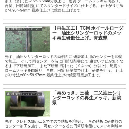
加工 で削った-2.5〜3.5mm分以上に、硬質 クロームメッキを肉盛り、
再度、円筒研削盤 にてスタンダードサイズに仕上げる。 仕上がり寸法
φ74.96〜94mm 最終仕上げは鏡面仕上げまで
【再生加工】TCM ホイールローダ
建設重機油圧シリンダーメッキ加工履歴
ー 油圧シリンダーロッドのメッ
キ再生研磨仕上げ。青森県
先ず、油圧シリンダーロッドの両側面に 研磨加工用のセンターを60度
で加工。 そして両センターを芯に円筒研削盤にて 虫食いサビが無くな
るまで下研磨加工、 また下研磨で削った【-0.4mm】分以上に 硬質ク
ロームメッキを肉盛り、再度、円筒 研削盤で仕上げ研磨を行う。 仕上
がり寸法φ60〜59.97mm 最終仕上げの鏡面研磨加工まで。
「再めっき」三菱 二又油圧シリ
建設重機油圧シリンダーメッキ加工履歴
ンダーロッドの再生メッキ。新潟
県
先ず、クレビス部が二又ですので鉄板を溶接し、 その鉄板に研磨前の
センター加工を施す。 両センターを芯に円筒研削盤にてメッキ剥離や