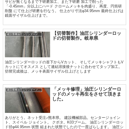
サビが無くなるまで下研磨加工、また下研磨 加工で削った
「-0.45mm」分以上にハード クロームメッキを肉盛り、再度、円筒研
削盤 にて仕上げ研磨を行なう。 仕上がり寸法φ34.95mm 最終仕上げは
鏡面ザイザル仕上げまで。
【切替製作】油圧シリンダーロッ
建設重機油圧シリンダーメッキ加工履歴
ドの切替製作。岐阜県
油圧シリンダーロッドの首下からVカット、 そしてメッキシャフトもV
カットにてオスメス として連結溶接後ナットに合わせてタップ加工。
切替完成後は、メッキ表面サイザル仕上げとします
「メッキ修理」油圧シリンダーロ
建設重機油圧シリンダーメッキ加工履歴
ッドのメッキ再生をさせて頂きま
した。
ありがとう。ネット受注♪熊本県。 建設機械部品。センタージョイン
ト、スイベル ジョイント。 クボタ。K03ブーム。 油圧シリンダーロッ
ド径φ44.95mm 状態 組まれた状態でしたので一度ばらします。 油圧シ