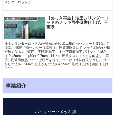
リンダーロッドは一...
【めっき再生】油圧シリンダーロ
建設重機油圧シリンダーメッキ加工履歴
ッドのメッキ再生研磨仕上げ。三
重県
油圧シリンダーロッドの両側面に研磨 加工用の両センターを旋盤にて
加工。 60度で両センター加工後は、円筒研削盤にて メッキ剥がれや錆
が無くなるまで真円に下研磨 加工、また下研磨加工で削った 「φ80
は-0.45mm」「φ70は-0.7mm」以上に 硬質クロムメッキを肉盛り、再
度、円筒研削盤 で仕上げ研磨を行う。仕上がり寸法は現寸戻し。 仕上
がり寸法φ79.96mm 仕上がり寸法φ34.95mm 最終仕上げは鏡面仕上げ
まで行う
事業紹介
バイクパーツメッキ加工