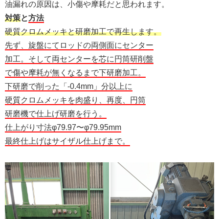
油漏れの原因は、小傷や摩耗だと思われます。
対策
と
方法
硬質クロムメッキと研磨加工で再生します。
先ず、旋盤にてロッドの両側面にセンター
加工。そして両センターを芯に円筒研削盤
で傷や摩耗が無くなるまで下研磨加工。
下研磨で削った「-0.4mm」分以上に
硬質クロムメッキを肉盛り、再度、円筒
研磨機で仕上げ研磨を行う。
仕上がり寸法φ79.97〜φ79.95mm
最終仕上げはサイザル仕上げまで。