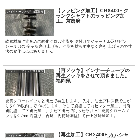
【ラッピング加工】CBX400F ク
バイクパーツメッキ加工履歴
ランクシャフトのラッピング加
工。京都府
軟素材布に油多めの酸化クロム油脂を 塗付けてジャーナル及びピン、
シール部の 全ヶ所磨け上げる。油脂を枯らす事なく磨き 上げるので寸
法の変化はほぼありません
【再メッキ】インナーチューブの
バイクパーツメッキ加工履歴
再生メッキをさせて頂きました。
福岡県
硬質クロームメッキと研磨で再生します。 先ず、油圧プレス機で曲が
りを0.05以内まで 伸ばします。そして旋盤にて両センター加工。円筒
研削盤にて下研磨加工、また下研磨で削った分以上に硬質クロームメ
ッキを0.7mm肉盛り、再度、円筒研削盤にて仕上げ研磨加工。
【再生加工】CBX400F カムシャ
バイクパーツメッキ加工履歴