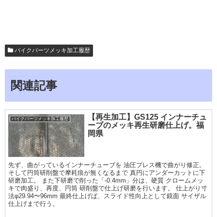
バイクパーツメッキ加工履歴
関連記事
【再生加工】GS125 インナーチュ
バイクパーツメッキ加工履歴
ーブのメッキ再生研磨仕上げ。福
岡県
先ず、曲がっているインナーチューブを 油圧プレス機で曲がり修正。
そして円筒研削盤で摩耗痕が無くなるまで 真円にアンダーカットに下
研磨加工。 また下研磨で削った「-0.4mm」分は、硬質 クロームメッ
キで肉盛り、再度、円筒 研削盤で仕上げ研磨を行います。 仕上がり寸
法φ29.94〜96mm 最終仕上げば、スライド性向上として鏡面 サイザル
仕上げまで行う。