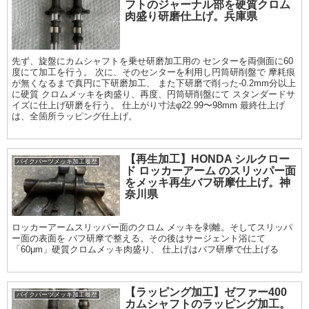
フトのジャーナル部を硬質クロム
肉盛り研磨仕上げ。兵庫県
先ず、旋盤にカムシャフトを乗せ研磨加工用の センターを両側面に60
度にて加工を行う。 次に、そのセンターを利用し円筒研削盤で 摩耗痕
が無くなるまで真円に下研磨加工、 また下研磨で削った-0.2mm分以上
に硬質 クロムメッキを肉盛り、再度、円筒研削盤にて スタンダードサ
イズに仕上げ研磨を行う。 仕上がり寸法φ22.99〜98mm 最終仕上げ
は、全箇所ラッピング仕上げ。
【再生加工】HONDA シルクロー
バイクパーツメッキ加工履歴
ド ロッカーアーム のスリッパー面
をメッキ再生バフ研摩仕上げ。神
奈川県
ロッカーアームスリッパー面のクロム メッキを剥離。そしてスリッパ
ー面の表面を バフ研摩で整える。その後はサージェント浴にて
「60μm」硬質クロムメッキ肉盛り、 仕上げはバフ研摩で仕上げる
【ラッピング加工】ゼファー400
バイクパーツメッキ加工履歴
カムシャフトのラッピング加工。