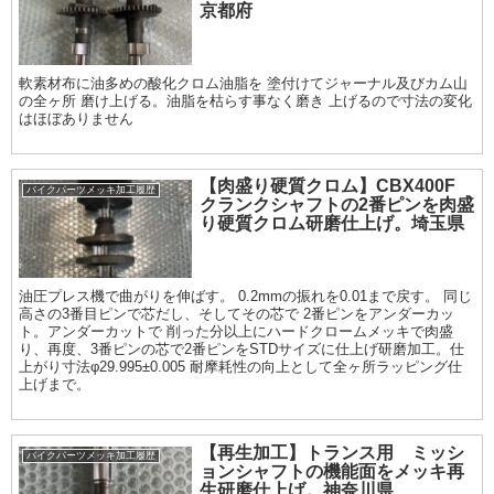
京都府
軟素材布に油多めの酸化クロム油脂を 塗付けてジャーナル及びカム山
の全ヶ所 磨け上げる。油脂を枯らす事なく磨き 上げるので寸法の変化
はほぼありません
【肉盛り硬質クロム】CBX400F
バイクパーツメッキ加工履歴
クランクシャフトの2番ピンを肉盛
り硬質クロム研磨仕上げ。埼玉県
油圧プレス機で曲がりを伸ばす。 0.2mmの振れを0.01まで戻す。 同じ
高さの3番目ピンで芯だし、そしてその芯で 2番ピンをアンダーカッ
ト。アンダーカットで 削った分以上にハードクロームメッキで肉盛
り、再度、3番ピンの芯で2番ピンをSTDサイズに仕上げ研磨加工。仕
上がり寸法φ29.995±0.005 耐摩耗性の向上として全ヶ所ラッピング仕
上げまで。
【再生加工】トランス用 ミッシ
バイクパーツメッキ加工履歴
ョンシャフトの機能面をメッキ再
生研磨仕上げ。神奈川県