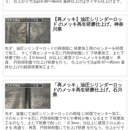
う。 仕上がり寸法φ19.98〜96mm 最終仕上げはサイザル仕上げまで。
【再メッキ】油圧シリンダーロッ
農業用機械パーツメッキ加工履歴
ド のメッキ再生研磨仕上げ。神奈
川県
先ず、油圧シリンダーロッドの両側面に 研磨加工用のセンターを60度
で加工。 そして両センターを芯に円筒研削盤にて 下研磨加工、また下
研磨で削った【-0.6mm】 分以上に硬質クロームメッキを肉盛り、再
度、 円筒研削盤で仕上げ研磨を行う。 仕上がり寸法φ39.97〜95mm 最
終仕上げの鏡面研磨加工まで。
「再メッキ」油圧シリンダーロッ
農業用機械パーツメッキ加工履歴
ドのメッキ再生研磨仕上げ。石川
県
先ず、旋盤にて油圧シリンダーロッドの両端 に60度でセンター加工。
そのセンターを芯に 円筒研削盤でサビや摩耗が無くなるまで 下研磨加
工を行なう。また下研磨で削った 「-0.3mm」分以上に硬質クロムめっ
きを 肉盛り、再度、円筒研削盤にて仕上げ研磨 を行なう。仕上がり寸