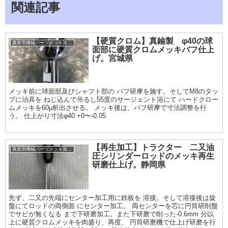
関連記事
【硬質クロム】真鍮製 φ40の球
農業用機械パーツメッキ加工履歴
面部に硬質クロムメッキバフ仕上
げ。宮城県
メッキ前に球面部及びシャフト部の バフ研摩を施す。そしてM8のタッ
プに治具を ねじ込んで吊るし55度のサージェント浴にて ハードクロー
ムメッキを60μ析出させる。 メッキ後は、バフ研摩で寸法調整を行
う。 仕上がり寸法φ40 +0〜-0.05
【再生加工】トラクター 二又油
農業用機械パーツメッキ加工履歴
圧シリンダーロッドのメッキ再生
研磨仕上げ。静岡県
先ず、二又の先端にセンター加工用に鉄板を 溶接。そして溶接後は旋
盤にてロッドの両側面 にセンター加工。 両センターを芯に円筒研削盤
でサビが無くなる まで下研磨加工。また下研磨で削った-0.6mm 分以
上に硬質クロムメッキを肉盛り、再度、 円筒研磨機で仕上げ研磨を行