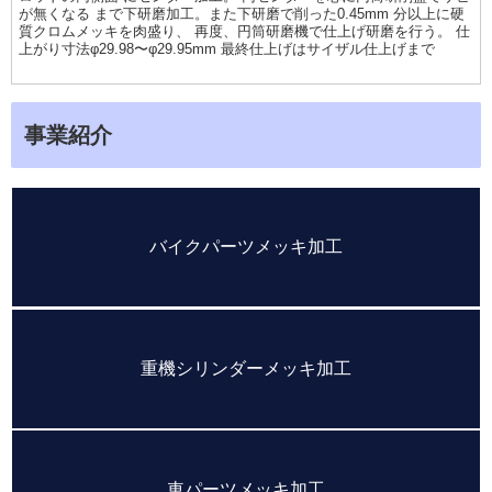
が無くなる まで下研磨加工。また下研磨で削った0.45mm 分以上に硬
質クロムメッキを肉盛り、 再度、円筒研磨機で仕上げ研磨を行う。 仕
上がり寸法φ29.98〜φ29.95mm 最終仕上げはサイザル仕上げまで
事業紹介
バイクパーツメッキ加工
重機シリンダーメッキ加工
車パーツメッキ加工