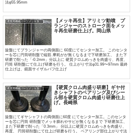
法φ55.95mm
【メッキ再生】アリミツ動噴 プ
農業用機械パーツメッキ加工履歴
ランジャーのストローク面をメッ
キ再生研磨仕上げ。岡山県
旋盤にてプランジャーの両側面に 60度にてセンター加工。 このセンタ
ーを芯に円筒研削盤で縦筋 摩耗がが無くなるまで下研磨加工、 また下
研磨で削った「-0.2mm」分以上に 硬質クロムめっきを肉盛り、再度、
円筒 研削盤にて仕上げ研磨を行う。 仕上がり寸法φ31.99〜97mm 最終
仕上げは、鏡面サイザルバフ仕上げ
【硬質クロム肉盛り研磨】ギヤ付
農業用機械パーツメッキ加工履歴
きシャフトのベアリング及びシー
ル部を硬質クロム肉盛り研磨仕上
げ。長崎県
旋盤にてギヤシャフトの両側面に60度 にてセンター加工。このセンタ
ーを芯に円筒 研削盤でメッキ膨れやサビが無くなるまで 下研磨加工、
また下研磨で削った「0.3mm」 分以上に硬質クロムめっきを肉盛り、
再度、 円筒研削盤にて仕上げ研磨を行う。 ベアリング部仕上がり寸法