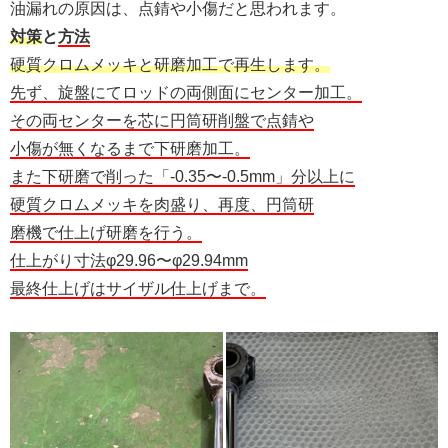
油漏れの原因は、点錆や小傷だと思われます。
対策
と
方法
硬質クロムメッキと研磨加工で再生します。
先ず、旋盤にてロッドの両側面にセンター加工。
その両センターを芯に円筒研削盤で点錆や
小傷が無くなるまで下研磨加工。
また下研磨で削った「-0.35〜-0.5mm」分以上に
硬質クロムメッキを肉盛り、再度、円筒研
磨機で仕上げ研磨を行う。
仕上がり寸法φ29.96〜φ29.94mm
最終仕上げはサイザル仕上げまで。