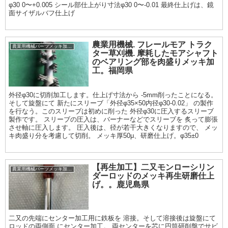
φ30 0〜+0.005 シール部仕上がり寸法φ30 0〜-0.01 最終仕上げは、鏡
面サイザルバフ仕上げ
農業用機械. フレールモア トラク
農業用機械パーツメッキ加工履歴
ター草刈機. 摩耗したモアシャフト
のベアリング部を肉盛りメッキ加
工。福岡県
外径φ30に切削加工します。仕上げ寸法から -5mm削ったことになる。
そして旋盤にて 新たにスリーブ「外径φ35×50内径φ30-0.02」 の製作
を行なう。このスリーブは初めに削った 外径φ30に圧入するスリーブ
製作です。 スリーブの圧入は、バーナーなどでスリーブを 炙って膨張
させ軸に圧入します。 圧入後は、径が若干大きくなりますので、 メッ
キ肉盛り分を考慮して切削。 メッキ厚50μ、研磨仕上げ。φ35±0
【再生加工】二又モンローシリン
農業用機械パーツメッキ加工履歴
ダーロッドのメッキ再生研磨仕上
げ。。鹿児島県
二又の先端にセンター加工用に鉄板を 溶接。そして溶接後は旋盤にて
ロッドの両側面 にセンター加工。 両センターを芯に円筒研削盤でサビ