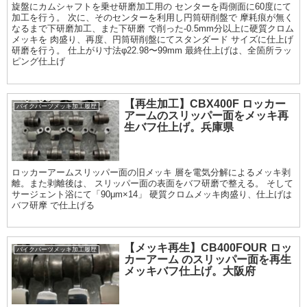
旋盤にカムシャフトを乗せ研磨加工用の センターを両側面に60度にて
加工を行う。 次に、そのセンターを利用し円筒研削盤で 摩耗痕が無く
なるまで下研磨加工、また下研磨 で削った-0.5mm分以上に硬質クロム
メッキを 肉盛り、再度、円筒研削盤にてスタンダード サイズに仕上げ
研磨を行う。 仕上がり寸法φ22.98〜99mm 最終仕上げは、全箇所ラッ
ピング仕上げ
【再生加工】CBX400F ロッカー
バイクパーツメッキ加工履歴
アームのスリッパー面をメッキ再
生バフ仕上げ。兵庫県
ロッカーアームスリッパー面の旧メッキ 層を電気分解によるメッキ剥
離。また剥離後は、 スリッパー面の表面をバフ研磨で整える。 そして
サージェント浴にて「90μm×14」 硬質クロムメッキ肉盛り、仕上げは
バフ研摩 で仕上げる
【メッキ再生】CB400FOUR ロッ
バイクパーツメッキ加工履歴
カーアーム のスリッパー面を再生
メッキバフ仕上げ。大阪府