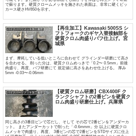
で蘇ります。硬質クロームメッキを施された表面は、非常に硬くビッ
カース硬さHV850を示す。
【再生加工】Kawasaki 500SS シ
バイクパーツメッキ加工履歴
フトフォークのギヤ入替接触部を
硬質クロム肉盛りバフ仕上げ。宮
城県
まず、摩耗している低いところに合わせて グラインダー研磨にて高さ
を合わせる。 削った分は、硬質クロムめっきで「0.2〜 0.5mm」前後
肉盛り、再度、バフ研磨にて 規定値に高さをあわせ仕上げる。 厚み
5mm -0.03〜-0.06mm
【硬質クロム研磨】CBX400F ク
バイクパーツメッキ加工履歴
ランクシャフトの2番ピンを硬質ク
ロム肉盛り研磨仕上げ。兵庫県
同じ高さの3番目ピンで芯だし、そして その芯で2番ピンをアンダーカ
ット。 またアンダーカットで削った「-0.6mmm」分 以上に硬質クロ
ムメッキで肉盛り、再度、 3番ピンの芯で2番ピンをSTDサイズに仕上