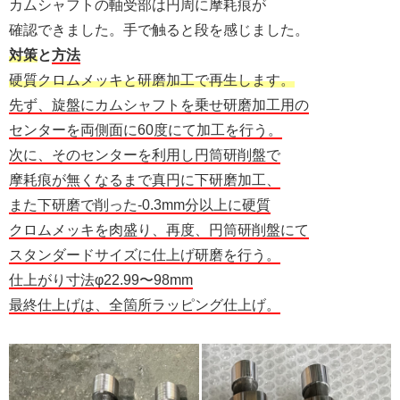
カムシャフトの軸受部は円周に摩耗痕が
確認できました。手で触ると段を感じました。
対策
と
方法
硬質クロムメッキと研磨加工で再生します。
先ず、旋盤にカムシャフトを乗せ研磨加工用の
センターを両側面に60度にて加工を行う。
次に、そのセンターを利用し円筒研削盤で
摩耗痕が無くなるまで真円に下研磨加工、
また下研磨で削った-0.3mm分以上に硬質
クロムメッキを肉盛り、再度、円筒研削盤にて
スタンダードサイズに仕上げ研磨を行う。
仕上がり寸法φ22.99〜98mm
最終仕上げは、全箇所ラッピング仕上げ。