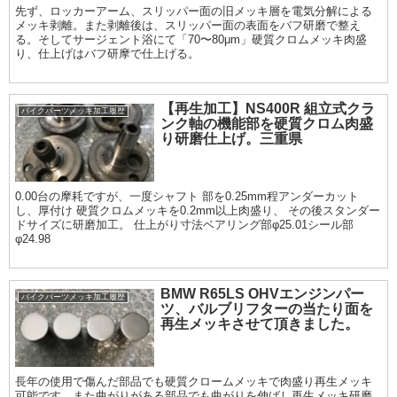
先ず、ロッカーアーム、スリッパー面の旧メッキ層を電気分解による
メッキ剥離。また剥離後は、スリッパー面の表面をバフ研磨で整え
る。そしてサージェント浴にて「70〜80μm」硬質クロムメッキ肉盛
り、仕上げはバフ研摩で仕上げる。
【再生加工】NS400R 組立式クラ
バイクパーツメッキ加工履歴
ンク軸の機能部を硬質クロム肉盛
り研磨仕上げ。三重県
0.00台の摩耗ですが、一度シャフト 部を0.25mm程アンダーカット
し、厚付け 硬質クロムメッキを0.2mm以上肉盛り、 その後スタンダー
ドサイズに研磨加工。 仕上がり寸法ベアリング部φ25.01シール部
φ24.98
BMW R65LS OHVエンジンパー
バイクパーツメッキ加工履歴
ツ、バルブリフターの当たり面を
再生メッキさせて頂きました。
長年の使用で傷んだ部品でも硬質クロームメッキで肉盛り再生メッキ
可能です。また曲がりがある部品でも曲がりを伸ばし再生メッキ研磨