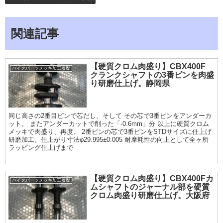
関連記事
【硬質クロム肉盛り】CBX400F
バイクパーツメッキ加工履歴
クランクシャフトの3番ピンを肉盛
り研磨仕上げ。静岡県
同じ高さの2番目ピンで芯だし、そして その芯で3番ピンをアンダーカ
ット。 またアンダーカットで削った「-0.6mm」分 以上に硬質クロム
メッキで肉盛り、再度、 2番ピンの芯で3番ピンをSTDサイズに仕上げ
研磨加工。仕上がり寸法φ29.995±0.005 耐摩耗性の向上として全ヶ所
ラッピング仕上げまで
【硬質クロム肉盛り】CBX400Fカ
バイクパーツメッキ加工履歴
ムシャフトのジャーナル部を硬質
クロム肉盛り研磨仕上げ。大阪府