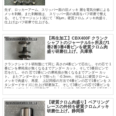
先ず、ロッカーアーム、スリッパー面の旧メッキ 層を電気分解による
メッキ剥離。また剥離後は、 スリッパー面の表面をバフ研磨で整え
る。 そしてサージェント浴にて「80μm」硬質クロム メッキ肉盛り、
仕上げはバフ研摩で仕上げる。
【再生加工】CBX400F クランク
バイクパーツメッキ加工履歴
シャフトのジャーナル5ヶ所及び1
番2番3番4番ピンを硬質クロム肉
盛り研磨仕上げ。兵庫県
クランクシャフト研削盤にて同じ 高さの4番ピンで芯出し、その芯で 1
番ピンを摩耗痕が無くなるまでアンダー カット、そして3番目ピンで
芯をだし、その 芯で2番ピンの摩耗痕が無くなるまでアンダー カッ
ト。 またアンダーカットで削った「-0.3mm」 分以上に硬質クローム
メッキで肉盛り、再度、 上記同様の方法で4番ピンの芯で1番ピンを ス
タンダードサイズに仕上げ研磨加工。 そして3番ピンの芯で2番ピンを
STDサイズに 仕上げ研磨加工。 仕上がり寸法φ29.995±0.005 1番2番ピ
ンが完成すると、今度は1番2番 ピンの芯で、3番4番ピンをアンダーカ
ット。 アンダーカットで削った「-0.3mm」分以上 に硬質クロームメ
ッキで肉盛り、再度、1番 2番ピンの芯で3番4番ピンをスタンダード サ
【硬質クロム肉盛り】ベアリング
バイクパーツメッキ加工履歴
イズに仕上げ研磨加工。 仕上がり寸法φ29.995±0.005 最終仕上げは、
レースの外径を硬質クロムメッキ
耐摩耗性の向上として全ヶ所 ラッピング仕上げまで
研磨仕上げ。静岡県