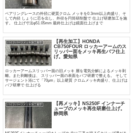
ベアリングレースの外径に硬質クロム メッキを0.3mm以上肉盛り、そ
して内径 しょうに芯を出し、外径を円筒研削盤で 仕上げ研磨加工を施
す。 仕上げ寸法φ51.05mm 最終仕上げは鏡面仕上げまで
【再生加工】HONDA
バイクパーツメッキ加工履歴
CB750FOUR ロッカーアームのス
リッパー面をメッキ再生バフ仕上
げ。愛知県
ロッカーアームスリッパー面の旧メッキ 層を電気分解によるメッキ剥
離。また剥離後は、 スリッパー面の表面をバフ研磨で整える。 そして
サージェント浴にて「70μm」以上硬質 クロムメッキ肉盛り、仕上げは
バフ研摩で 仕上げる
【再メッキ】NS250F インナーチ
バイクパーツメッキ加工履歴
ューブのメッキ再生研磨仕上げ。
静岡県