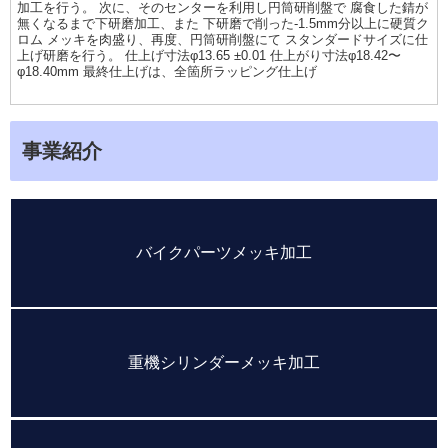
加工を行う。 次に、そのセンターを利用し円筒研削盤で 腐食した錆が
無くなるまで下研磨加工、また 下研磨で削った-1.5mm分以上に硬質ク
ロム メッキを肉盛り、再度、円筒研削盤にて スタンダードサイズに仕
上げ研磨を行う。 仕上げ寸法φ13.65 ±0.01 仕上がり寸法φ18.42〜
φ18.40mm 最終仕上げは、全箇所ラッピング仕上げ
事業紹介
バイクパーツメッキ加工
重機シリンダーメッキ加工