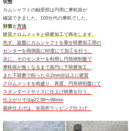
状態
カムシャフトの軸受部は円周に摩耗痕が
確認できました。100分代の摩耗でした。
対策
と
方法
硬質クロムメッキと研磨加工で再生します。
先ず、旋盤にカムシャフトを乗せ研磨加工用の
センターを両側面に60度にて加工を行う。
次に、そのセンターを利用し円筒研削盤で
摩耗痕が無くなるまで真円に下研磨加工、
また下研磨で削った-0.2mm分以上に硬質
クロムメッキを肉盛り、再度、円筒研削盤にて
スタンダードサイズに仕上げ研磨を行う。
仕上がり寸法φ22.99〜98mm
最終仕上げは、全箇所ラッピング仕上げ。