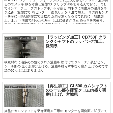
NS250Fインナーチューブはトップの 方に三叉が嵌るCクリップ溝があ
るのでメッキ 厚を考慮し旋盤でCクリップ溝を切り込んでおく。 そし
てインナーチューブのトップボルトが嵌る 内ネジに研磨用の治具をネ
ジ込み、旋盤にて 両センター「面取り」を60度で加工。 その両センタ
ーを芯に円筒研削盤にて無数の 点錆が無くなるまで真円に下研磨加
工、また 下研磨で削った-0.6mm以上に硬質クロム めっきを肉盛り、
再度、円筒研削盤で仕上げ 研磨を行う。仕上がり寸法36.96〜94mm.
最終仕上げは鏡面サイザル仕上げまで
【ラッピング加工】CB750F クラ
バイクパーツメッキ加工履歴
ンクシャフトのラッピング加工。
愛知県
軟素材布に油多めの酸化クロム油脂を 塗付けてジャーナル及びピン、
シール部の 全ヶ所磨け上げる。油脂を枯らす事なく磨き 上げるので寸
法の変化はほぼありません
【再生加工】GL500 カムシャフト
バイクパーツメッキ加工履歴
のシール部を硬質クロム肉盛り研
磨仕上げ。宮城県
旋盤にカムシャフトを乗せ研磨加工用の センターを両側面に60度にて