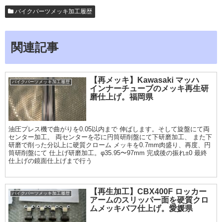
バイクパーツメッキ加工履歴
関連記事
【再メッキ】Kawasaki マッハ
バイクパーツメッキ加工履歴
インナーチューブのメッキ再生研
磨仕上げ。福岡県
油圧プレス機で曲がりを0.05以内まで 伸ばします。そして旋盤にて両
センター加工。 両センターを芯に円筒研削盤にて下研磨加工、 また下
研磨で削った分以上に硬質クローム メッキを0.7mm肉盛り、再度、円
筒研削盤にて 仕上げ研磨加工。φ35.95〜97mm 完成後の振れ±0 最終
仕上げの鏡面仕上げまで行う
【再生加工】CBX400F ロッカー
バイクパーツメッキ加工履歴
アームのスリッパー面を硬質クロ
ムメッキバフ仕上げ。愛媛県