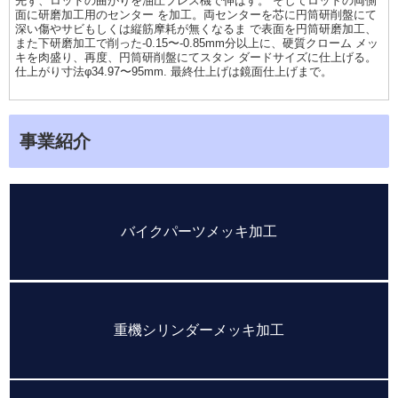
先ず、ロッドの曲がりを油圧プレス機で伸ばす。 そしてロッドの両側
面に研磨加工用のセンター を加工。両センターを芯に円筒研削盤にて
深い傷やサビもしくは縦筋摩耗が無くなるま で表面を円筒研磨加工、
また下研磨加工で削った-0.15〜-0.85mm分以上に、硬質クローム メッ
キを肉盛り、再度、円筒研削盤にてスタン ダードサイズに仕上げる。
仕上がり寸法φ34.97〜95mm. 最終仕上げは鏡面仕上げまで。
事業紹介
バイクパーツメッキ加工
重機シリンダーメッキ加工