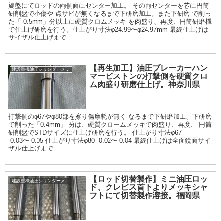
旋盤にてロッドの両側面にセンター加工。 その両センターを芯に円筒
研削盤で小傷や 点サビが無くなるまで下研磨加工。また下研磨 で削っ
た「-0.5mm」分以上に硬質クロムメッキ を肉盛り、再度、円筒研磨機
で仕上げ研磨を行う。仕上がり寸法φ24.99〜φ24.97mm 最終仕上げは
サイザル仕上げまで
【再生加工】油圧ブレーカーハン
建設重機油圧シリンダーメッキ加工履歴
マーピストンの打撃側を硬質クロ
ム肉盛り研磨仕上げ。神奈川県
打撃側のφ67やφ80部を擦り傷摩耗が無く なるまで下研磨加工、下研磨
で削った「0.4mm」 分は、硬質クロームメッキで肉盛り、再度、 円筒
研削盤でSTDサイズに仕上げ研磨を行う。 仕上がり寸法φ67
-0.03〜-0.05 仕上がり寸法φ80 -0.02〜-0.04 最終仕上げは全面鏡面サイ
ザル仕上げまで
【ロッド切替製作】ミニ油圧ロッ
建設重機油圧シリンダーメッキ加工履歴
ド、クレビス首下よりメッキシャ
フトにて切替製作溶接。福岡県