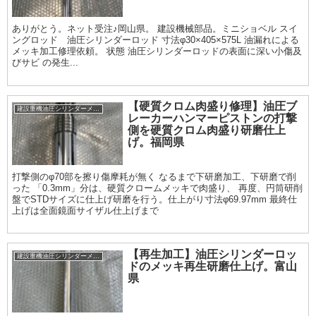
ありがとう。ネット受注♪岡山県。 建設機械部品。ミニショベル スイ
ングロッド 油圧シリンダーロッド 寸法φ30×405×575L 油漏れによる
メッキ加工修理依頼。 状態 油圧シリンダーロッドの表面に深い小傷及
びサビ の発生...
【硬質クロム肉盛り修理】油圧ブ
建設重機油圧シリンダーメッキ加工履歴
レーカーハンマーピストンの打撃
側を硬質クロム肉盛り研磨仕上
げ。福岡県
打撃側のφ70部を擦り傷摩耗が無く なるまで下研磨加工、下研磨で削
った 「0.3mm」分は、硬質クロームメッキで肉盛り、 再度、円筒研削
盤でSTDサイズに仕上げ研磨を行う。仕上がり寸法φ69.97mm 最終仕
上げは全面鏡面サイザル仕上げまで
【再生加工】油圧シリンダーロッ
建設重機油圧シリンダーメッキ加工履歴
ドのメッキ再生研磨仕上げ。富山
県