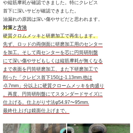
や縦筋摩耗が確認できました。特にクレビス
首下に深いサビが確認できました。
油漏れの原因は深い傷やサビだと思われます。
対策
と
方法
硬質クロムメッキと研磨加工で再生します。
先ず、ロッドの両側面に研磨加工用のセンター
を加工。そして両センターを芯に円筒研削盤
にて深い傷やサビもしくは縦筋摩耗が無くなる
まで表面を円筒研磨加工、また下研磨加工で
削った「クレビス首下150は-1.13mm.他は
-0.7mm」分以上に硬質クロームメッキを肉盛り
、再度、円筒研削盤にてスタンダードサイズに
仕上げる。仕上がり寸法φ54.97〜95mm.
最終仕上げは鏡面仕上げまで。