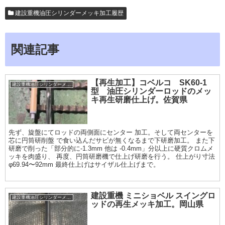
建設重機油圧シリンダーメッキ加工履歴
関連記事
【再生加工】コベルコ SK60-1
建設重機油圧シリンダーメッキ加工履歴
型 油圧シリンダーロッドのメッ
キ再生研磨仕上げ。佐賀県
先ず、旋盤にてロッドの両側面にセンター 加工。そして両センターを
芯に円筒研削盤 で食い込んだサビが無くなるまで下研磨加工。 また下
研磨で削った「部分的に-1.3mm 他は -0.4mm」分以上に硬質クロムメ
ッキを肉盛り、 再度、円筒研磨機で仕上げ研磨を行う。 仕上がり寸法
φ69.94〜92mm 最終仕上げはサイザル仕上げまで。
建設重機 ミニショベル スイングロ
建設重機油圧シリンダーメッキ加工履歴
ッドの再生メッキ加工。岡山県