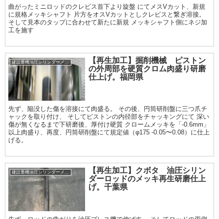
曲がったミニロッドのクレビス首下より旋盤 にてメスVカット、新規
に規格メッキシャフト 片方をオスVカットとしクレビスと繋ぎ溶接。
そして見本のタップに合わせて新たに新規 メッキシャフト側にネジ加
工を施す
【再生加工】掘削機械 ピストン
建設重機油圧シリンダーメッキ加工履歴
の外周部を硬質クロム肉盛り研磨
仕上げ。福岡県
先ず、陥没した傷を溶接にて肉盛る。 その後、円筒研削盤に三つ爪チ
ャックを取り付け、 そしてピストンの内径部をチャッキングにて 深い
傷が無くなるまで下研磨後、厚付け硬質 クロームメッキを「-0.6mm」
以上肉盛り、再度、円筒研削盤にて規定値（φ175 -0.05〜0.08）に仕上
げる。
【再生加工】クボタ 油圧シリン
建設重機油圧シリンダーメッキ加工履歴
ダーロッドのメッキ再生研磨仕上
げ。千葉県