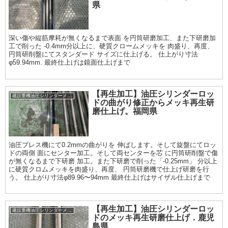
県
深い傷や縦筋摩耗が無くなるまで表面 を円筒研磨加工、また下研磨加
工で削った -0.4mm分以上に、硬質クロームメッキを 肉盛り、再度、
円筒研削盤にてスタンダード サイズに仕上げる。 仕上がり寸法
φ59.94mm. 最終仕上げは鏡面仕上げまで
【再生加工】油圧シリンダーロッ
建設重機油圧シリンダーメッキ加工履歴
ドの曲がり修正からメッキ再生研
磨仕上げ。福岡県
油圧プレス機にて0.2mmの曲がりを 伸ばします。そして旋盤にてロッ
ドの両側 面にセンター加工。そして両センターを芯 に円筒研削盤で傷
が無くなるまで下研磨 加工。また下研磨で削った「-0.25mm」 分以上
に硬質クロムメッキを肉盛り、再度、 円筒研磨機で仕上げ研磨を行
う。 仕上がり寸法φ89.96〜94mm 最終仕上げはサイザル仕上げまで
【再生加工】油圧シリンダーロッ
建設重機油圧シリンダーメッキ加工履歴
ドのメッキ再生研磨仕上げ．鹿児
島県