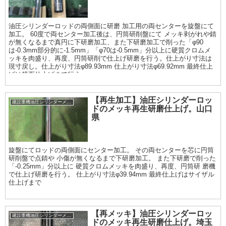
油圧シリンダーロッドの両側面に研磨 加工用の両センターを旋盤にて
加工。 60度で両センター加工後は、円筒研削盤にて メッキ剥がれや錆
が無くなるまで真円に下研磨加工、また下研磨加工で削った「φ90
は-0.3mm部分的に-1.5mm」「φ70は-0.5mm」分以上に硬質クロムメ
ッキを肉盛り、再度、円筒研削で仕上げ研磨を行う。仕上がり寸法は
現寸戻し。仕上がり寸法φ89.93mm 仕上がり寸法φ69.92mm 最終仕上
げは鏡面仕上げまで行う
【再生加工】油圧シリンダーロッ
建設重機油圧シリンダーメッキ加工履歴
ドのメッキ再生研磨仕上げ。山口
県
旋盤にてロッドの両側面にセンター加工。 その両センターを芯に円筒
研削盤で点錆や 小傷が無くなるまで下研磨加工。 また下研磨で削った
「-0.25mm」分以上に 硬質クロムメッキを肉盛り、再度、円筒研 磨機
で仕上げ研磨を行う。 仕上がり寸法φ39.94mm 最終仕上げはサイザル
仕上げまで
【再メッキ】油圧シリンダーロッ
建設重機油圧シリンダーメッキ加工履歴
ドのメッキ再生研磨仕上げ。埼玉