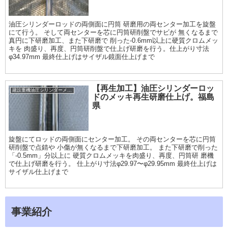
油圧シリンダーロッドの両側面に円筒 研磨用の両センター加工を旋盤
にて行う。 そして両センターを芯に円筒研削盤でサビが 無くなるまで
真円に下研磨加工、また下研磨で 削った-0.6mm以上に硬質クロムメッ
キを 肉盛り、再度、円筒研削盤で仕上げ研磨を行う。仕上がり寸法
φ34.97mm 最終仕上げはサイザル鏡面仕上げまで
【再生加工】油圧シリンダーロッ
建設重機油圧シリンダーメッキ加工履歴
ドのメッキ再生研磨仕上げ。福島
県
旋盤にてロッドの両側面にセンター加工。 その両センターを芯に円筒
研削盤で点錆や 小傷が無くなるまで下研磨加工。 また下研磨で削った
「-0.5mm」分以上に 硬質クロムメッキを肉盛り、再度、円筒研 磨機
で仕上げ研磨を行う。 仕上がり寸法φ29.97〜φ29.95mm 最終仕上げは
サイザル仕上げまで
事業紹介