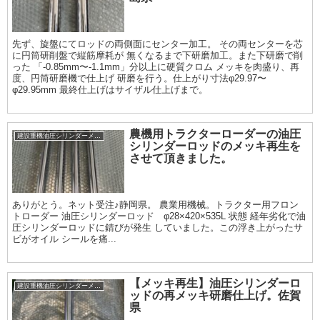
先ず、旋盤にてロッドの両側面にセンター加工。 その両センターを芯
に円筒研削盤で縦筋摩耗が 無くなるまで下研磨加工。また下研磨で削
った 「-0.85mm〜-1.1mm」分以上に硬質クロム メッキを肉盛り、再
度、円筒研磨機で仕上げ 研磨を行う。仕上がり寸法φ29.97〜
φ29.95mm 最終仕上げはサイザル仕上げまで。
農機用トラクターローダーの油圧
建設重機油圧シリンダーメッキ加工履歴
シリンダーロッドのメッキ再生を
させて頂きました。
ありがとう。ネット受注♪静岡県。 農業用機械。トラクター用フロン
トローダー 油圧シリンダーロッド φ28×420×535L 状態 経年劣化で油
圧シリンダーロッドに錆びが発生 していました。この浮き上がったサ
ビがオイル シールを痛...
【メッキ再生】油圧シリンダーロ
建設重機油圧シリンダーメッキ加工履歴
ッドの再メッキ研磨仕上げ。佐賀
県