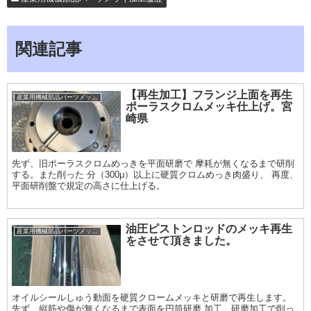
関連記事
【再生加工】フランジ上面を再生
産業用機械部品パーツメッキ加工履歴
ポーラスクロムメッキ仕上げ。宮
崎県
先ず、旧ポーラスクロムめっきを平面研磨で 摩耗が無くなるまで研削
する。また削った 分（300μ）以上に硬質クロムめっき肉盛り、 再度、
平面研削盤で規定の高さに仕上げる。
油圧ピストンロッドのメッキ再生
産業用機械部品パーツメッキ加工履歴
をさせて頂きました。
オイルシールしゅう動面を硬質クロームメッキと研磨で再生します。
先ず、縦筋や傷が無くなるまで表面を円筒研磨 加工、研磨加工で削っ