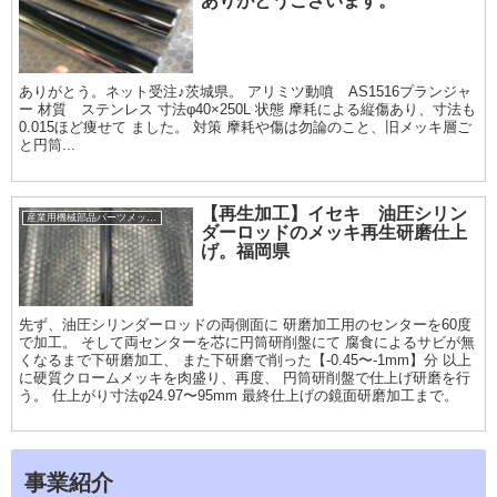
ありがとうございます。
ありがとう。ネット受注♪茨城県。 アリミツ動噴 AS1516プランジャ
ー 材質 ステンレス 寸法φ40×250L 状態 摩耗による縦傷あり、寸法も
0.015ほど痩せて ました。 対策 摩耗や傷は勿論のこと、旧メッキ層ご
と円筒...
【再生加工】イセキ 油圧シリン
産業用機械部品パーツメッキ加工履歴
ダーロッドのメッキ再生研磨仕上
げ。福岡県
先ず、油圧シリンダーロッドの両側面に 研磨加工用のセンターを60度
で加工。 そして両センターを芯に円筒研削盤にて 腐食によるサビが無
くなるまで下研磨加工、 また下研磨で削った【-0.45〜-1mm】分 以上
に硬質クロームメッキを肉盛り、再度、 円筒研削盤で仕上げ研磨を行
う。 仕上がり寸法φ24.97〜95mm 最終仕上げの鏡面研磨加工まで。
事業紹介