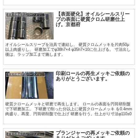
【表面硬化】オイルシールスリー
産業用機械部品パーツメッキ加工履歴
ブの表面に硬質クロム研磨仕上
げ。京都府
オイルシールスリーブを治具で連結し、 硬質クロムメッキを片肉50μ
以上肉盛りし、 研磨加工でφ38h7×4 φ35h7×10に仕上げる。 寸法出し
後は、ラップ加工まで施します。
印刷ロールの再生メッキご依頼の
産業用機械部品パーツメッキ加工履歴
ありがとうございます。
硬質クロームメッキと研磨で再生します。 ロールの表面を円筒研削盤
で下研磨加工。 下研磨で削った分以上に硬質クロームメッキ を0.4mm
肉盛り、再度、円筒研削盤で仕上げ 研磨を行う。仕上がり寸法φ110±0
プランジャーの再メッキご依頼の
産業用機械部品パーツメッキ加工履歴