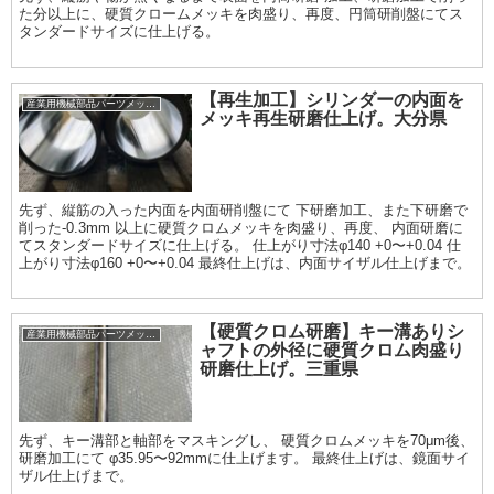
た分以上に、硬質クロームメッキを肉盛り、再度、円筒研削盤にてス
タンダードサイズに仕上げる。
【再生加工】シリンダーの内面を
産業用機械部品パーツメッキ加工履歴
メッキ再生研磨仕上げ。大分県
先ず、縦筋の入った内面を内面研削盤にて 下研磨加工、また下研磨で
削った-0.3mm 以上に硬質クロムメッキを肉盛り、再度、 内面研磨に
てスタンダードサイズに仕上げる。 仕上がり寸法φ140 +0〜+0.04 仕
上がり寸法φ160 +0〜+0.04 最終仕上げは、内面サイザル仕上げまで。
【硬質クロム研磨】キー溝ありシ
産業用機械部品パーツメッキ加工履歴
ャフトの外径に硬質クロム肉盛り
研磨仕上げ。三重県
先ず、キー溝部と軸部をマスキングし、 硬質クロムメッキを70μm後、
研磨加工にて φ35.95〜92mmに仕上げます。 最終仕上げは、鏡面サイ
ザル仕上げまで。