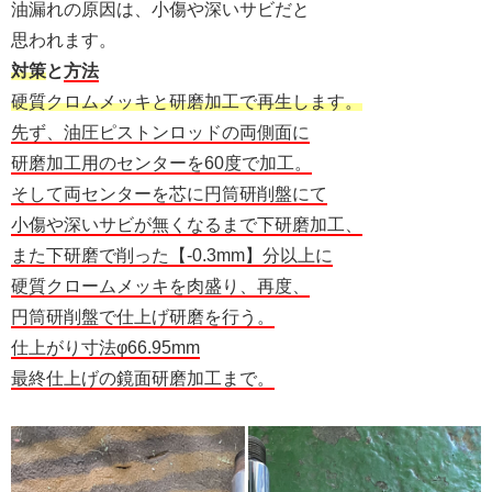
油漏れの原因は、小傷や深いサビだと
思われます。
対策
と
方法
硬質クロムメッキと研磨加工で再生します。
先ず、油圧ピストンロッドの両側面に
研磨加工用のセンターを60度で加工。
そして両センターを芯に円筒研削盤にて
小傷や深いサビが無くなるまで下研磨加工、
また下研磨で削った【-0.3mm】分以上に
硬質クロームメッキを肉盛り、再度、
円筒研削盤で仕上げ研磨を行う。
仕上がり寸法φ66.95mm
最終仕上げの鏡面研磨加工まで。