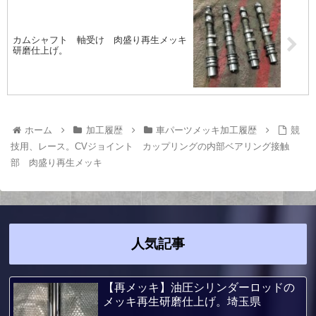
カムシャフト 軸受け 肉盛り再生メッキ
研磨仕上げ。
ホーム
加工履歴
車パーツメッキ加工履歴
競
技用、レース。CVジョイント カップリングの内部ベアリング接触
部 肉盛り再生メッキ
人気記事
【再メッキ】油圧シリンダーロッドの
メッキ再生研磨仕上げ。埼玉県