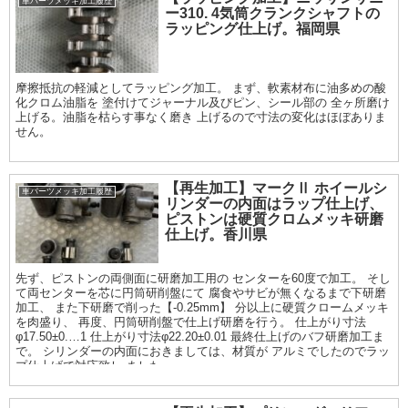
車パーツメッキ加工履歴
ー310. 4気筒クランクシャフトの
ラッピング仕上げ。福岡県
摩擦抵抗の軽減としてラッピング加工。 まず、軟素材布に油多めの酸
化クロム油脂を 塗付けてジャーナル及びピン、シール部の 全ヶ所磨け
上げる。油脂を枯らす事なく磨き 上げるので寸法の変化はほぼありま
せん。
【再生加工】マークⅡ ホイールシ
車パーツメッキ加工履歴
リンダーの内面はラップ仕上げ、
ピストンは硬質クロムメッキ研磨
仕上げ。香川県
先ず、ピストンの両側面に研磨加工用の センターを60度で加工。 そし
て両センターを芯に円筒研削盤にて 腐食やサビが無くなるまで下研磨
加工、 また下研磨で削った【-0.25mm】 分以上に硬質クロームメッキ
を肉盛り、 再度、円筒研削盤で仕上げ研磨を行う。 仕上がり寸法
φ17.50±0.…1 仕上がり寸法φ22.20±0.01 最終仕上げのバフ研磨加工ま
で。 シリンダーの内面におきましては、材質が アルミでしたのでラッ
プ仕上げで対応致し ました。