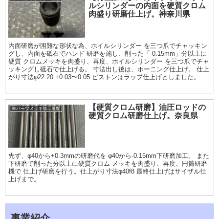
ルシリンダーの内面を硬質クロム
肉盛り研磨仕上げ。神奈川県
内面研磨が困難な形状な為、ホイルシリンダー を三つ爪でチャッキン
グし、内面を砥石でハンド 研磨を施し、削った「-0.15mm」分以上に
硬質 クロムメッキを肉盛り、再度、ホイルシリンダー を三つ爪でチャ
ッキングし砥石で仕上げる。 寸法出し後は、ホーニング仕上げ。 仕上
がり寸法φ22.20 +0.03〜0.05 ピストンはラップ仕上げとしました。
【硬質クロム研磨】油圧ロッドの
車パーツメッキ加工履歴
硬質クロム研磨仕上げ。奈良県
先ず、φ40から+0.3mmの研磨代を φ40から-0.15mm下研磨加工。 また
下研磨で削った分以上に硬質クロム メッキを肉盛り、再度、円筒研磨
機で 仕上げ研磨を行う。仕上がり寸法φ40f8 最終仕上げはサイザル仕
上げまで。
事業紹介