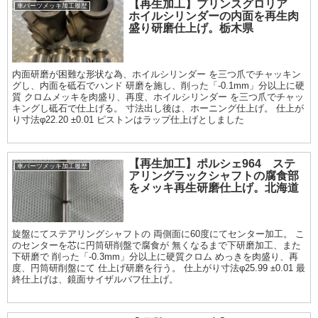
【再生加工】プリンスグロリア
車パーツメッキ加工履歴
ホイルシリンダーの内面を再生肉
盛り研磨仕上げ。栃木県
内面研磨が困難な形状な為、ホイルシリンダー を三つ爪でチャッキン
グし、内面を砥石でハンド 研磨を施し、削った「-0.1mm」分以上に硬
質 クロムメッキを肉盛り、再度、ホイルシリンダー を三つ爪でチャッ
キングし砥石で仕上げる。 寸法出し後は、ホーニング仕上げ。 仕上が
り寸法φ22.20 ±0.01 ピストンはラップ仕上げとしました
【再生加工】ポルシェ964 ステ
車パーツメッキ加工履歴
アリングラックシャフトの腐食部
をメッキ再生研磨仕上げ。北海道
旋盤にてステアリングシャフトの 両側面に60度にてセンター加工。 こ
のセンターを芯に円筒研削盤で腐食が 無くなるまで下研磨加工、また
下研磨で 削った「-0.3mm」分以上に硬質クロム めっきを肉盛り、再
度、円筒研削盤にて 仕上げ研磨を行う。 仕上がり寸法φ25.99 ±0.01 最
終仕上げは、鏡面サイザルバフ仕上げ。