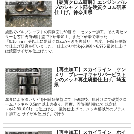
【硬質クロム研磨】エンジン バル
車パーツメッキ加工履歴
ブのシャフト部を硬質クロム研磨
仕上げ。神奈川県
旋盤でバルブシャフトの両側面に60度で センター加工。その両セン
ターを芯に円筒研削 盤で下研磨加工、また下研磨で削った
「0.15mm」 分以上に硬質クロムめっきを肉盛り、再度、 円筒研削盤
で仕上げ研磨を行いました。 仕上がり寸法φ6.960〜6.975 最終仕上げ
は鏡面サイザル仕上げまで。
【再生加工】スカイライン ケン
車パーツメッキ加工履歴
メリ ブレーキキャリパーピスト
ンのメッキ再生研磨仕上げ。埼玉
県
腐食による深いサビを円筒研削盤にて 下研磨後、厚付けにて硬質クロ
ームメッキを 0.5mm以上肉盛り、再度、円筒研削盤にて 規定値
（φ42.80±0.01）に仕上げる。 最終仕上げは、メッキ部以外のブラス
ト加工と サイザル仕上げまで行う
【再生加工】スカイライン ホイ
車パーツメッキ加工履歴